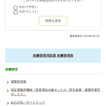
このページの内容はわかりやすかったですか？
わかりやすい
わかりにくい
回答を送信
最終更新日:
2026
年
6
月
1
日
危機管理消防課 危機管理班
危機管理
避難所情報
指定避難所­機能（震度­感知式鍵ボ­ックス・防­災倉庫・避­難所運営
ボ­ックス）
紀の川市ハザードマップ