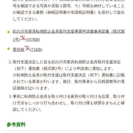
等を確認できる写真や見取り図等、ウ）市税を納付していること
が確認できる書類（納税証明書や非課税証明書）を添付して提出
してください。
紀の川市家具転倒防止金具取付支援事業申請書兼承諾書（様式第
1号)
(107KB)
委任状
(71KB)
取付支援決定した旨を紀の川市家具転倒防止金具取付支援決定
（却下）通知書（様式第2号）により申請者に通知します。
※転倒防止金具の取付支援は取付支援決定（却下）通知書に記載
されている業者が行います。後日、取付業者から日程調整等の電
話連絡がはいります。
事前に転倒防止金具を取り付ける家具や取り付ける位置、取り付
け方法をしっかり打ち合わせし、取り付け後も状態をきちんと確
認してください。
参考資料