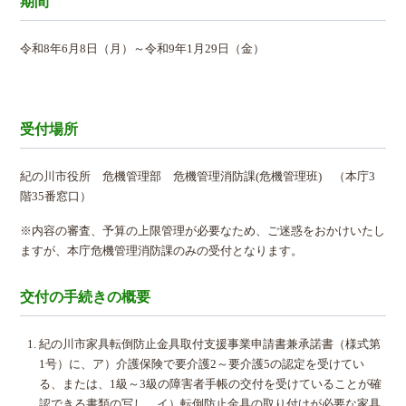
期間
令和8年6月8日（月）～令和9年1月29日（金）
受付場所
紀の川市役所 危機管理部 危機管理消防課(危機管理班) （本庁3
階35番窓口）
※内容の審査、予算の上限管理が必要なため、ご迷惑をおかけいたし
ますが、本庁危機管理消防課のみの受付となります。
交付の手続きの概要
紀の川市家具転倒防止金具取付支援事業申請書兼承諾書（様式第
1号）に、ア）介護保険で要介護2～要介護5の認定を受けてい
る、または、1級～3級の障害者手帳の交付を受けていることが確
認できる書類の写し、イ）転倒防止金具の取り付けが必要な家具