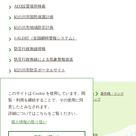
AED設置場所検索
紀の川市国民保護計画
紀の川市地域防災計画
J-ALERT（全国瞬時警報システム）
防災行政無線情報
防災行政無線による気象警報放送
紀の川市防災ポータルサイト
このサイトは Cookie を使用しています。閲
ウェブアクセシビリティ
プライバシーポリシー
著作権・リンク
組織機構
リンク集
サイトマップ
覧・利用を継続することで、その使用に同
意したとみなされます。
詳細についてはこちらをご覧ください。
個人情報の取り扱い
〒649-6492 和歌山県紀の川市西大井338番地