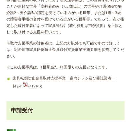
転倒防止金具の取り付けに対する支援事業は、この金具を取り付ける
ことが困難な世帯「高齢者のみ（ 65歳以上）の世帯や介護保険で要
介護2～要介護5の認定を受けている方がいる世帯、または1級～3級
の障害者手帳の交付を受けている方がいる世帯等」であって、市が指
定した取付業者によって家具等3台（取付費用は市が負担）を上限と
して取り付ける支援を行います。
※取付支援事業の対象者は、上記の方以外でも可能ですので詳しく
は、紀の川市家具転倒防止金具取付支援事業実施要綱を参照してくだ
さい。
※この支援事業は、1世帯当たり1回限りの支援となります。
家具転倒防止金具取付支援事業 案内チラシ及び受託業者一
覧.pdf
(412KB)
申請受付