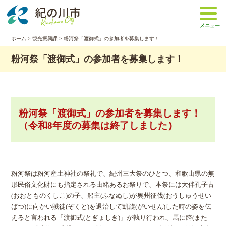
本
文
メニュー
へ
移
ホーム
>
観光振興課
> 粉河祭「渡御式」の参加者を募集します！
動
粉河祭「渡御式」の参加者を募集します！
粉河祭「渡御式」の参加者を募集します！
（令和8年度の募集は終了しました）
粉河祭は粉河産土神社の祭礼で、紀州三大祭のひとつ、和歌山県の無
形民俗文化財にも指定される由緒あるお祭りで、本祭には大伴孔子古
(おおとものくしこ)の子、船主(ふなぬし)が奥州征伐(おうしゅうせい
ばつ)に向かい賊徒(ぞくと)を退治して凱旋(がいせん)した時の姿を伝
えると言われる「渡御式(とぎょしき)」が執り行われ、馬に跨(また