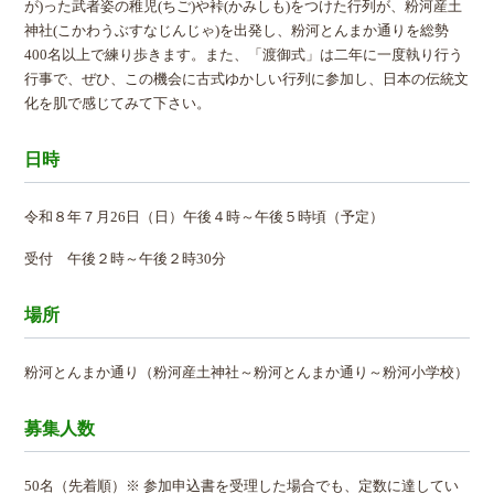
が)った武者姿の稚児(ちご)や裃(かみしも)をつけた行列が、粉河産土
神社(こかわうぶすなじんじゃ)を出発し、粉河とんまか通りを総勢
400名以上で練り歩きます。また、「渡御式」は二年に一度執り行う
行事で、ぜひ、この機会に古式ゆかしい行列に参加し、日本の伝統文
化を肌で感じてみて下さい。
日時
令和８年７月26日（日）午後４時～午後５時頃（予定）
受付 午後２時～午後２時30分
場所
粉河とんまか通り（粉河産土神社～粉河とんまか通り～粉河小学校）
募集人数
50名（先着順）※ 参加申込書を受理した場合でも、定数に達してい