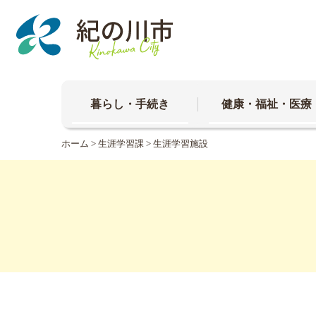
本
文
へ
移
動
暮らし・手続き
健康・福祉・医療
ホーム
>
生涯学習課
>
生涯学習施設