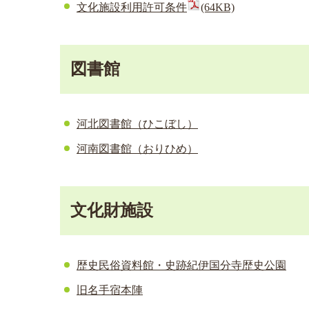
文化施設利用許可条件
(64KB)
図書館
河北図書館（ひこぼし）
河南図書館（おりひめ）
文化財施設
歴史民俗資料館・史跡紀伊国分寺歴史公園
旧名手宿本陣