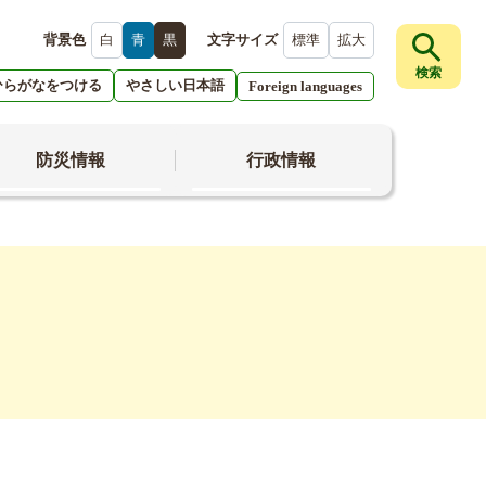
背景色
白
青
黒
文字サイズ
標準
拡大
検索
ひらがなをつける
やさしい日本語
Foreign languages
防災情報
行政情報