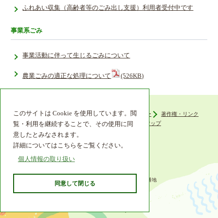
ふれあい収集（高齢者等のごみ出し支援）利用者受付中です
事業系ごみ
事業活動に伴って生じるごみについて
農業ごみの適正な処理について
(526KB)
このサイトは Cookie を使用しています。閲
ウェブアクセシビリティ
プライバシーポリシー
著作権・リンク
組織機構
リンク集
サイトマップ
覧・利用を継続することで、その使用に同
意したとみなされます。
詳細についてはこちらをご覧ください。
個人情報の取り扱い
〒649-6492 和歌山県紀の川市西大井338番地
同意して閉じる
TEL 0736-77-2511
© 2013 Kinokawa City.