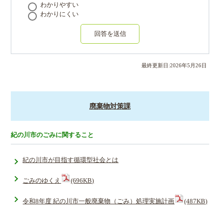
わかりやすい
わかりにくい
回答を送信
最終更新日:
2026
年
5
月
26
日
廃棄物対策課
紀の川市のごみに関すること
紀の川市が目指す循環型社会とは
ごみのゆくえ
(696KB)
令和8年度 紀の川市一般廃棄物（ごみ）処理実施計画
(487KB)