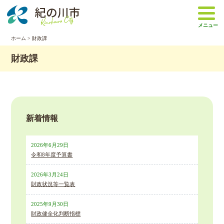
本
文
メニュー
へ
移
ホーム
>
財政課
動
財政課
新着情報
2026年6月29日
令和8年度予算書
2026年3月24日
財政状況等一覧表
2025年9月30日
財政健全化判断指標