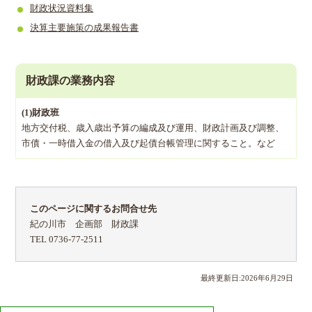
財政状況資料集
決算主要施策の成果報告書
財政課の業務内容
(1)財政班
地方交付税、歳入歳出予算の編成及び運用、財政計画及び調整、
市債・一時借入金の借入及び起債台帳管理に関すること。など
このページに関するお問合せ先
紀の川市 企画部 財政課
TEL 0736-77-2511
最終更新日:
2026
年
6
月
29
日