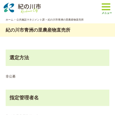
本
文
メニュー
へ
移
ホーム
>
公共施設マネジメント課
> 紀の川市青洲の里農産物直売所
動
紀の川市青洲の里農産物直売所
選定方法
非公募
指定管理者名