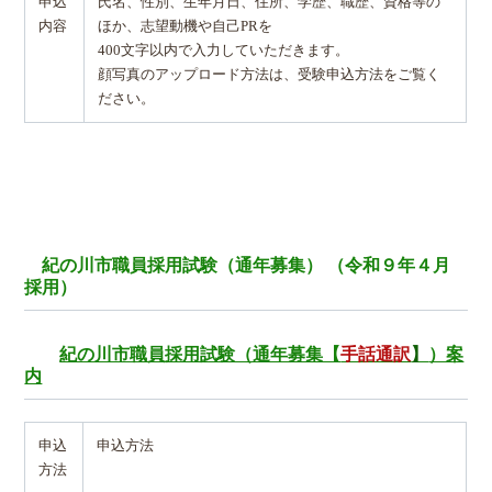
申込
氏名、性別、生年月日、住所、学歴、職歴、資格等の
内容
ほか、志望動機や自己PRを
400文字以内で入力していただきます。
顔写真のアップロード方法は、受験申込方法をご覧く
ださい。
紀の川市職員採用試験（通年募集） （令和９年４月
採用）
紀の川市職員採用試験（通年募集【
手話通訳
】
）案
内
申込
申込方法
方法