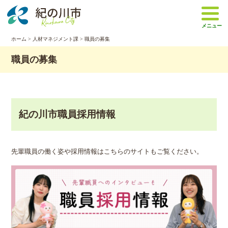
本
文
メニュー
へ
移
ホーム
>
人材マネジメント課
> 職員の募集
動
職員の募集
紀の川市職員採用情報
先輩職員の働く姿や採用情報はこちらのサイトもご覧ください。