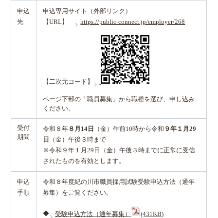
申込
申込専用サイト（外部リンク）
先
【URL】
https://public-connect.jp/employer/268
【二次元コード】
ページ下部の「職員募集」から職種を選び、申し込み
ください。
受付
令和８年
８月14日
（金）午前10時から令和
９年１月29
期間
日
（金）午後３時まで
※令和９年１月29日（金）午後３時までに正常に受信
されたものを有効とします。
申込
令和８年度紀の川市職員採用試験受験申込方法（通年
手順
募集）をご覧ください。
◆
受験申込方法（通年募集）
(431KB)