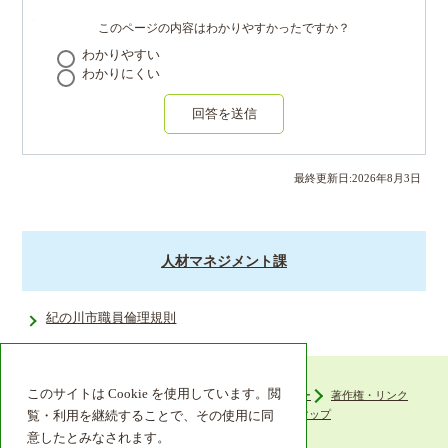
このページの内容はわかりやすかったですか？
わかりやすい
わかりにくい
回答を送信
最終更新日:
2026
年
8
月
3
日
人材マネジメント課
紀の川市職員倫理規則
このサイトは Cookie を使用しています。閲
ウェブアクセシビリティ
プライバシーポリシー
著作権・リンク
組織機構
リンク集
サイトマップ
覧・利用を継続することで、その使用に同
意したとみなされます。