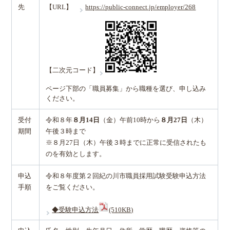
先
【URL】
https://public-connect.jp/employer/268
【二次元コード】
ページ下部の「職員募集」から職種を選び、申し込み
ください。
受付
令和８年
８月14日
（金）午前10時から
８月27日
（木）
期間
午後３時まで
※８月27日（木）午後３時までに正常に受信されたも
のを有効とします。
申込
令和８年度第２回紀の川市職員採用試験受験申込方法
手順
をご覧ください。
◆受験申込方法
(510KB)