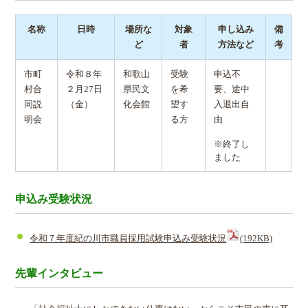
名称
日時
場所な
対象
申し込み
備
ど
者
方法など
考
市町
令和８年
和歌山
受験
申込不
村合
２月27日
県民文
を希
要、途中
同説
（金）
化会館
望す
入退出自
明会
る方
由
※終了し
ました
申込み受験状況
令和７年度紀の川市職員採用試験申込み受験状況
(192KB)
先輩インタビュー