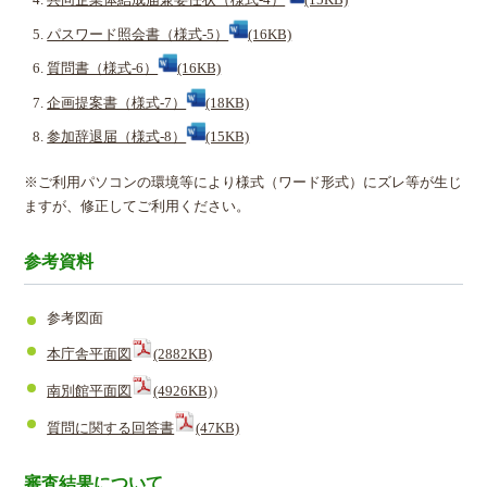
共同企業体結成届兼委任状（様式-4）
(15KB)
パスワード照会書（様式-5）
(16KB)
質問書（様式-6）
(16KB)
企画提案書（様式-7）
(18KB)
参加辞退届（様式-8）
(15KB)
※ご利用パソコンの環境等により様式（ワード形式）にズレ等が生じ
ますが、修正してご利用ください。
参考資料
参考図面
本庁舎平面図
(2882KB)
南別館平面図
(4926KB)
）
質問に関する回答書
(47KB)
審査結果について