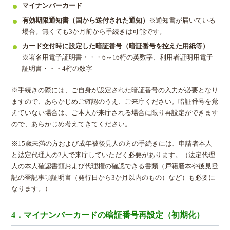
マイナンバーカード
有効期限通知書（国から送付された通知）
※通知書が届いている
場合。無くても3か月前から手続きは可能です。
カード交付時に設定した暗証番号（暗証番号を控えた用紙等）
※署名用電子証明書・・・6～16桁の英数字、利用者証明用電子
証明書・・・4桁の数字
※手続きの際には、ご自身が設定された暗証番号の入力が必要となり
ますので、あらかじめご確認のうえ、ご来庁ください。暗証番号を覚
えていない場合は、ご本人が来庁される場合に限り再設定ができます
ので、あらかじめ考えてきてください。
※15歳未満の方および成年被後見人の方の手続きには、申請者本人
と法定代理人の2人で来庁していただく必要があります。（法定代理
人の本人確認書類および代理権の確認できる書類（戸籍謄本や後見登
記の登記事項証明書（発行日から3か月以内のもの）など）も必要に
なります。）
4．マイナンバーカードの暗証番号再設定（初期化）