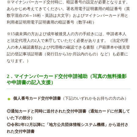
※マイナンバーカード交付時に、暗証番号の設定が必要となります。
あらかじめ考えてきてください。署名用電子証明書用の暗証番号（英
数字混在の6～16桁・英語は大文字）およびマイナンバーカード用と
利用者証明用電子証明書用の暗証番号（数字4桁）
※15歳未満の方および成年被後見人の方の手続きには、申請者本人
と法定代理人の2人で来庁していただく必要があります。（法定代理
人の本人確認書類および代理権の確認できる書類（戸籍謄本や後見登
記の登記事項証明書（発行日から3か月以内のもの）など）も必要に
なります。）
2．マイナンバーカード交付申請補助（写真の無料撮影
や申請書の記入支援）
個人番号カード交付申請書
（下記のいずれかをお持ちの方のみ）
◎通知カードと同時に送付された交付申請書（通知カードに付属して
いた下の部分）
◎令和2年12月以降に「地方公共団体情報システム機構」から送付さ
れた交付申請書