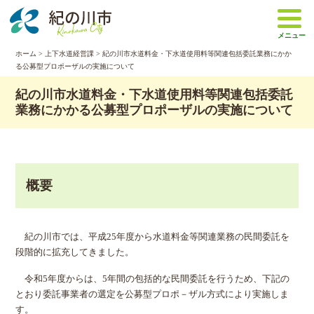
本
文
メニュー
へ
移
ホーム
>
上下水道経営課
> 紀の川市水道料金・下水道使用料等関連包括委託業務にかか
る公募型プロポーザルの実施について
動
紀の川市水道料金・下水道使用料等関連包括委託
業務にかかる公募型プロポーザルの実施について
概要
紀の川市では、平成25年度から水道料金等関連業務の民間委託を
段階的に拡充してきました。
令和5年度からは、5年間の包括的な民間委託を行うため、下記の
とおり委託事業者の選定を公募型プロポ－ザル方式により実施しま
す。