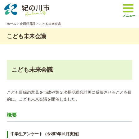
本
文
メニュー
へ
移
ホーム
>
企画経営課
> こども未来会議
動
こども未来会議
こども未来会議
こども目線の意見を市政や第３次長期総合計画に反映させることを目
的に、こども未来会議を開催しました。
概要
中学生アンケート（令和7年10月実施）