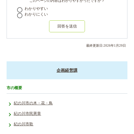
このページの内容はわかりやすかったですか？
わかりやすい
わかりにくい
回答を送信
最終更新日:
2026
年
1
月
29
日
企画経営課
市の概要
紀の川市の木・花・鳥
紀の川市民憲章
紀の川市歌