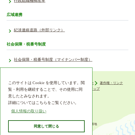
行政組織機構改革
広域連携
紀淡連絡道路（外部リンク）
社会保障・税番号制度
社会保障・税番号制度（マイナンバー制度）
このサイトは Cookie を使用しています。閲
ウェブアクセシビリティ
プライバシーポリシー
著作権・リンク
組織機構
リンク集
サイトマップ
覧・利用を継続することで、その使用に同
意したとみなされます。
詳細についてはこちらをご覧ください。
個人情報の取り扱い
〒649-6492 和歌山県紀の川市西大井338番地
同意して閉じる
TEL 0736-77-2511