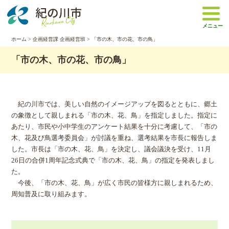
本
文
メニュー
へ
移
ホーム
>
企画経営課 企画経営班
> 「市の木、市の花、市の鳥」
動
「市の木、市の花、市の鳥」
紀の川市では、美しい自然のイメージアップを図るとともに、郷土
の象徴として親しまれる「市の木、花、鳥」を指定しました。指定に
あたり、市民や小中学生のアンケート結果を十分に考慮して、「市の
木、花及び鳥選考委員会」が討議を重ね、選考結果を市長に報告しま
した。市長は「市の木、花、鳥」を決定し、議会議決を受け、11月
26日の合併1周年記念式典で「市の木、花、鳥」の指定を発表しまし
た。
今後、「市の木、花、鳥」が広く市民の皆様方に親しまれるため、
周知普及に取り組みます。