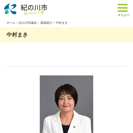
本
文
メニュー
へ
移
ホーム
>
紀の川市議会
>
議員紹介
> 中村まき
動
中村まき