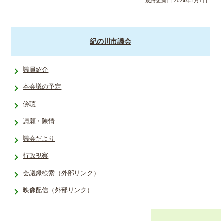
最終更新日:
2026
年
3
月
1
日
紀の川市議会
議員紹介
本会議の予定
傍聴
請願・陳情
議会だより
行政視察
会議録検索（外部リンク）
映像配信（外部リンク）