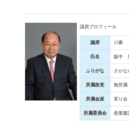
議員プロフィール
議席
15番
氏名
阪中 
ふりがな
さかな
所属政党
無所属
所属会派
実り会
所属委員会
産業建