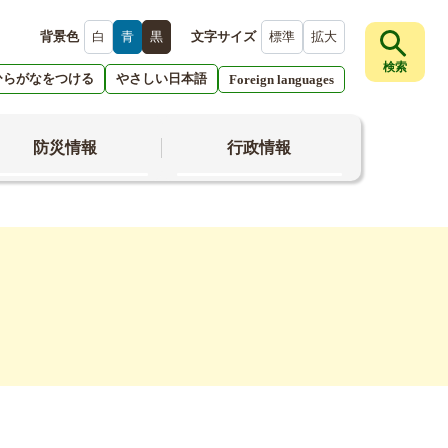
背景色
白
青
黒
文字サイズ
標準
拡大
検索
ひらがなをつける
やさしい日本語
Foreign languages
防災情報
行政情報