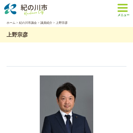
本
文
メニュー
へ
移
ホーム
>
紀の川市議会
>
議員紹介
> 上野宗彦
動
上野宗彦