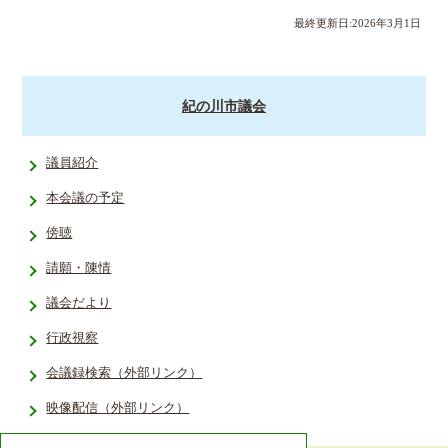
最終更新日:
2026
年
3
月
1
日
紀の川市議会
議員紹介
本会議の予定
傍聴
請願・陳情
議会だより
行政視察
会議録検索（外部リンク）
映像配信（外部リンク）