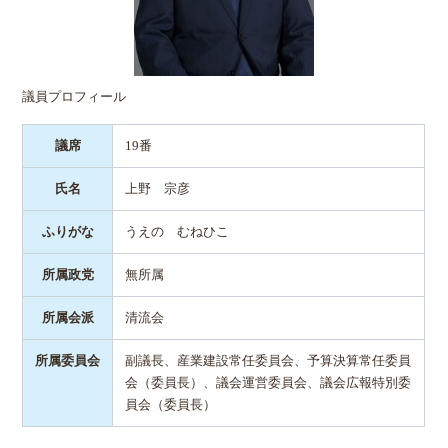
議員プロフィール
議席
19番
氏名
上野 宗彦
ふりがな
うえの むねひこ
所属政党
無所属
所属会派
清流会
所属委員会
副議長、産業建設常任委員会、予算決算常任委員
会（委員長）、議会運営委員会、議会広報特別委
員会（委員長）