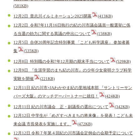
(581KB)
12月2日 貴志川イルミネーション2025開幕
(413KB)
12月2日 令和7年11月16日執行の紀の川市議会議員一般選挙に係
る当選の効力に関する異議の申出について
(158KB)
12月5日 合併20周年記念特別事業 「こども科学講座」 参加者募
集
(535KB)
12月8日 特別職の令和7年12月期の期末手当について
(529KB)
12月9日 『生涯学習のまち紀の川市』の少年少女発明クラブ科学
実験を開催
(221KB)
12月11日 紀の川市×JAわかやま紀の里地域本部 『サントリーサン
バーズ大阪』のマッチデーパートナーに就任！
(424KB)
12月11日 紀の川市議会 正・副議長の選出について
(342KB)
12月12日 中学生が「めざすべきまちの将来像」を発表！こども未
来会議 市長発表を実施します。
(472KB)
12月12日 令和７年第４回紀の川市議会定例会の会期予定について