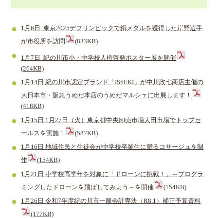
1月6日 東京2025デフリンピックで銅メダルを獲得した岸野選手
が市役所を訪問
(833KB)
1月7日 紀の川市小・中学校人権啓発ポスター展を開催​
(264KB)
1月14日 紀の川市認定ブランド「ISSEKI」が中川政七商店主催の
大日本市・阪急うめだ本店のうめだマルシェに出展します！
(418KB)
1月15日 1月27日（火）東京都中央卸売市場大田市場でトップセ
ールスを実施！
(587KB)
1月16日 地域住民と生徒会が中学校卒業生に贈るコサージュを制
作
(154KB)
1月21日 小学校高学年を対象に「ドローンに挑戦！」～プログラ
ミングしたドローンを飛ばしてみよう～を開催
(154KB)
1月26日 令和7年度紀の川市一般会計専決（R8.1）補正予算資料
(177KB)