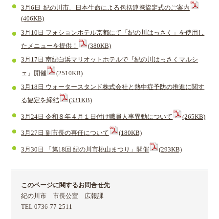
3月6日 紀の川市、日本生命による包括連携協定式のご案内
(406KB)
3月10日 フォションホテル京都にて「紀の川はっさく」を使用し
たメニューを提供！
(380KB)
3月17日 南紀白浜マリオットホテルで『紀の川はっさくマルシ
ェ』開催
(2510KB)
3月18日 ウォータースタンド株式会社と熱中症予防の推進に関す
る協定を締結
(331KB)
3月24日 令和８年４月１日付け職員人事異動について
(265KB)
3月27日 副市長の再任について
(180KB)
3月30日 「第18回 紀の川市桃山まつり」開催
(293KB)
このページに関するお問合せ先
紀の川市 市長公室 広報課
TEL 0736-77-2511