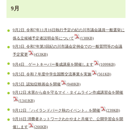
9月
9月2日 令和7年11月16日執行予定の紀の川市議会議員一般選挙に
係る立候補予定者説明会等について
(138KB)
9月3日 令和7年第3回紀の川市議会定例会での一般質問等の会議
予定変更
(453KB)
9月4日 ゲートキーパー養成講座を開催します
(1099KB)
9月5日 令和７年度中学生国際交流事業を実施
(561KB)
9月5日 認知症映画会を開催
(948KB)
9月12日 水害から命を守るマイ・タイムライン作成講習会を開催
(1341KB)
9月12日 「ハイランドパーク秋のイベント」を開催
(239KB)
9月16日 消費者ネットワークわかやまと共催で、公開学習会を開
催します
(266KB)