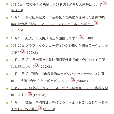
10月6日 市立小学校教諭におけるUSBメモリの紛失について
(454KB)
10月15日 和歌山県紀の川市産の色々な果物を使用した合併20周
年記念商品「紀の川フルーツミックスエール」が誕生！
(199KB)
10月16日 紀の川市人権講演会を開催します！
(158KB)
10月20日 グラフィックレコーディングを用いた職員ワークショッ
プ開催
(305KB)
10月20日 第30回全国女性消防団員活性化長崎大会における手話
活動PRについて
(262KB)
10月22日 第2回紀の川市農産物輸出ビジネスセミナー2025を開
催！～先進企業から学ぶ輸出ビジネス～
(506KB)
10月23日 桃研究のスペシャリストによる特別サテライト講義を開
催します！
(1246KB)
10月23日 医聖「華岡青洲」を称える「～ようおこしなして～青洲
まつり2025」開催
(252KB)