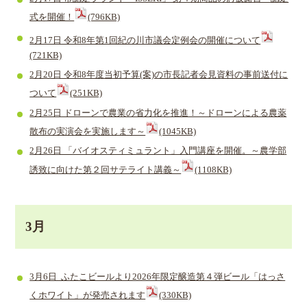
式を開催！
(796KB)
2月17日 令和8年第1回紀の川市議会定例会の開催について
(721KB)
2月20日 令和8年度当初予算(案)の市長記者会見資料の事前送付に
ついて
(251KB)
2月25日 ドローンで農業の省力化を推進！～ドローンによる農薬
散布の実演会を実施します～
(1045KB)
2月26日 「バイオスティミュラント」入門講座を開催。～農学部
誘致に向けた第２回サテライト講義～
(1108KB)
3月
3月6日 ふたこビールより2026年限定醸造第４弾ビール「はっさ
くホワイト」が発売されます
(330KB)