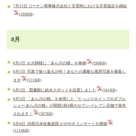
7月31日 コーナン商事株式会社と災害時における災害協定を締結
(186KB)
8月
8月1日 お大師様に「あら川の桃」を奉納
(268KB)
8月1日 写真で振り返る20年！あなたの素敵な風景写真を募集し
ます
(571KB)
8月1日 図書館に給水スポットを設置しました
(341KB)
8月5日 「あら川の桃」を使用した『たっぷりホイップのダブル
シュー あら川の桃』が関西2府4県のセブン‐イレブン店舗で発売
されます！
(307KB)
8月8日 JR西日本吹奏楽団 かがやきコンサートを開催
(1114KB)