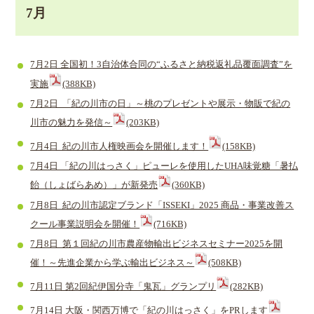
7月
7月2日 全国初！3自治体合同の“ふるさと納税返礼品覆面調査”を
実施
(388KB)
7月2日 「紀の川市の日」～桃のプレゼントや展示・物販で紀の
川市の魅力を発信～
(203KB)
7月4日 紀の川市人権映画会を開催します！
(158KB)
7月4日 「紀の川はっさく」ピューレを使用したUHA味覚糖「暑払
飴（しょばらあめ）」が新発売
(360KB)
7月8日 紀の川市認定ブランド「ISSEKI」2025 商品・事業改善ス
クール事業説明会を開催！
(716KB)
7月8日 第１回紀の川市農産物輸出ビジネスセミナー2025を開
催！～先進企業から学ぶ輸出ビジネス～
(508KB)
7月11日 第2回紀伊国分寺「鬼瓦」グランプリ
(282KB)
7月14日 大阪・関西万博で「紀の川はっさく」をPRします