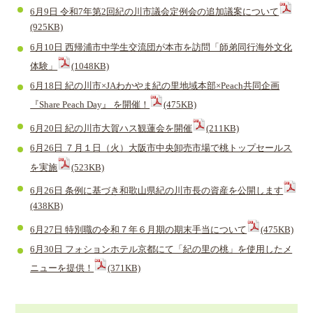
6月9日 令和7年第2回紀の川市議会定例会の追加議案について
(925KB)
6月10日 西帰浦市中学生交流団が本市を訪問「師弟同行海外文化
体験」
(1048KB)
6月18日 紀の川市×JAわかやま紀の里地域本部×Peach共同企画
『Share Peach Day』 を開催！
(475KB)
6月20日 紀の川市大賀ハス観蓮会を開催
(211KB)
6月26日 ７月１日（火）大阪市中央卸売市場で桃トップセールス
を実施
(523KB)
6月26日 条例に基づき和歌山県紀の川市長の資産を公開します
(438KB)
6月27日 特別職の令和７年６月期の期末手当について
(475KB)
6月30日 フォションホテル京都にて「紀の里の桃」を使用したメ
ニューを提供！
(371KB)