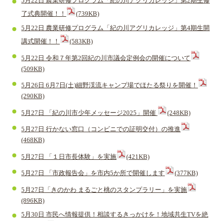
5月22日 農業研修プログラム「紀の川アグリカレッジ」第2期生修
了式典開催！！
(739KB)
5月22日 農業研修プログラム「紀の川アグリカレッジ」第4期生開
講式開催！！
(583KB)
5月22日 令和７年第2回紀の川市議会定例会の開催について
(509KB)
5月26日 6月7日(土)細野渓流キャンプ場でほたる祭りを開催！
(290KB)
5月27日 「紀の川市少年メッセージ2025」開催
(248KB)
5月27日 行かない窓口（コンビニでの証明交付）の推進
(468KB)
5月27日 「１日市長体験」を実施
(421KB)
5月27日 「市政報告会」を市内5か所で開催します
(377KB)
5月27日「きのかわ まるごと桃のスタンプラリー」を実施
(896KB)
5月30日 市民へ情報提供！相談するきっかけを！地域共生TVを絶