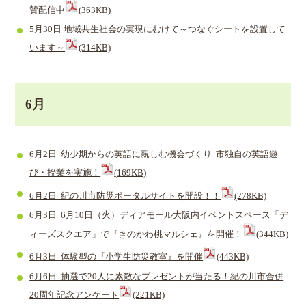
賛配信中
(363KB)
5月30日 地域共生社会の実現にむけて～つなぐシートを設置して
います～
(314KB)
6月
6月2日 幼少期からの英語に親しむ機会づくり 市独自の英語遊
び・授業を実施！
(169KB)
6月2日 紀の川市防災ポータルサイトを開設！！
(278KB)
6月3日 6月10日（火）ディアモール大阪内イベントスペース「デ
ィーズスクエア」で『きのかわ桃マルシェ』を開催！
(344KB)
6月3日 体験型の『小学生防災教室』を開催
(443KB)
6月6日 抽選で20人に素敵なプレゼントが当たる！紀の川市合併
20周年記念アンケート
(221KB)