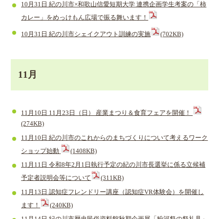
10月31日 紀の川市×和歌山信愛短期大学 連携企画学生考案の「柿
カレー」をめっけもん広場で振る舞います！
10月31日 紀の川市シェイクアウト訓練の実施
(702KB)
11月
11月10日 11月23日（日） 産業まつり＆食育フェアを開催！
(274KB)
11月10日 紀の川市のこれからのまちづくりについて考えるワーク
ショップ始動
(1408KB)
11月11日 令和8年2月1日執行予定の紀の川市長選挙に係る立候補
予定者説明会等について
(311KB)
11月13日 認知症フレンドリー講座（認知症VR体験会）を開催し
ます！
(240KB)