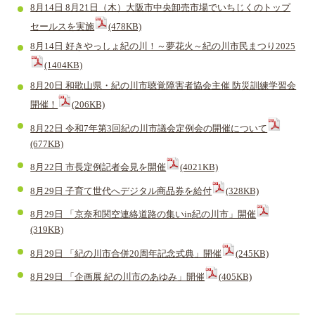
8月14日 8月21日（木）大阪市中央卸売市場でいちじくのトップ
セールスを実施
(478KB)
8月14日 好きやっしょ紀の川！～夢花火～紀の川市民まつり2025
(1404KB)
8月20日 和歌山県・紀の川市聴覚障害者協会主催 防災訓練学習会
開催！
(206KB)
8月22日 令和7年第3回紀の川市議会定例会の開催について
(677KB)
8月22日 市長定例記者会見を開催
(4021KB)
8月29日 子育て世代へデジタル商品券を給付
(328KB)
8月29日 「京奈和関空連絡道路の集いin紀の川市」開催
(319KB)
8月29日 「紀の川市合併20周年記念式典」開催
(245KB)
8月29日 「企画展 紀の川市のあゆみ」開催
(405KB)