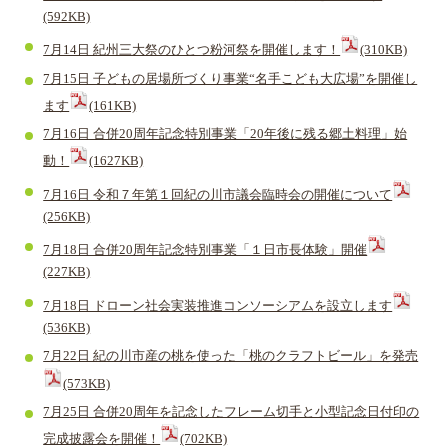
(592KB)
7月14日 紀州三大祭のひとつ粉河祭を開催します！
(310KB)
7月15日 子どもの居場所づくり事業“名手こども大広場”を開催し
ます
(161KB)
7月16日 合併20周年記念特別事業「20年後に残る郷土料理」始
動！
(1627KB)
7月16日 令和７年第１回紀の川市議会臨時会の開催について
(256KB)
7月18日 合併20周年記念特別事業「１日市長体験」開催
(227KB)
7月18日 ドローン社会実装推進コンソーシアムを設立します
(536KB)
7月22日 紀の川市産の桃を使った「桃のクラフトビール」を発売
(573KB)
7月25日 合併20周年を記念したフレーム切手と小型記念日付印の
完成披露会を開催！
(702KB)