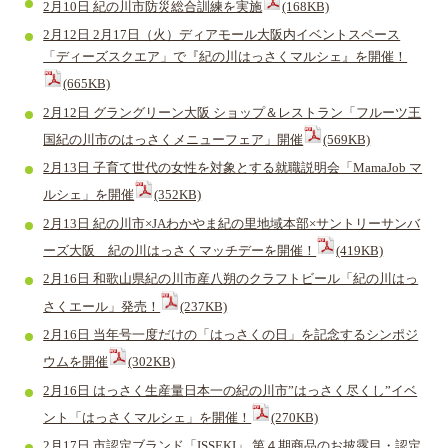
2月10日 紀の川市防災総合訓練を実施
(168KB)
2月12日 2月17日（火）ディアモール大阪内イベントスペース
「ディーズスクエア」で『紀の川はっさくマルシェ』を開催！
(665KB)
2月12日 グラングリーン大阪 ショップ＆レストラン「フルーツ王
国紀の川市のはっさくメニューフェア」開催
(569KB)
2月13日 子育て世代の女性を対象とする就職説明会「MamaJob マ
ルシェ」を開催
(352KB)
2月13日 紀の川市×JAわかやま紀の里地域本部×サントリーサンバ
ーズ大阪 紀の川はっさくマッチデーを開催！
(419KB)
2月16日 和歌山県紀の川市産八朔のクラフトビール「紀の川はっ
さくエール」発売！
(237KB)
2月16日 当年号一度だけの「はっさくの日」を記念するシンポジ
ウムを開催
(302KB)
2月16日 はっさく生産量日本一の紀の川市”はっさく尽くし”イベ
ント「はっさくマルシェ」を開催！
(270KB)
2月17日 市認定ブランド「ISSEKI」 第４期商品のお披露目・認定