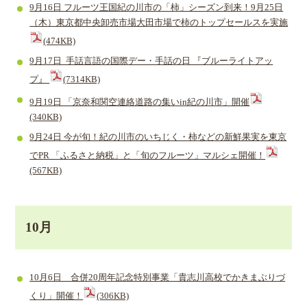
9月16日 フルーツ王国紀の川市の「柿」シーズン到来！9月25日
（木）東京都中央卸売市場大田市場で柿のトップセールスを実施
(474KB)
9月17日 手話言語の国際デー・手話の日 『ブルーライトアッ
プ』
(7314KB)
9月19日 「京奈和関空連絡道路の集いin紀の川市」開催
(340KB)
9月24日 今が旬！紀の川市のいちじく・柿などの新鮮果実を東京
でPR 「ふるさと納税」と「旬のフルーツ」マルシェ開催！
(567KB)
10月
10月6日 合併20周年記念特別事業「貴志川高校でかきまぶりづ
くり」開催！
(306KB)