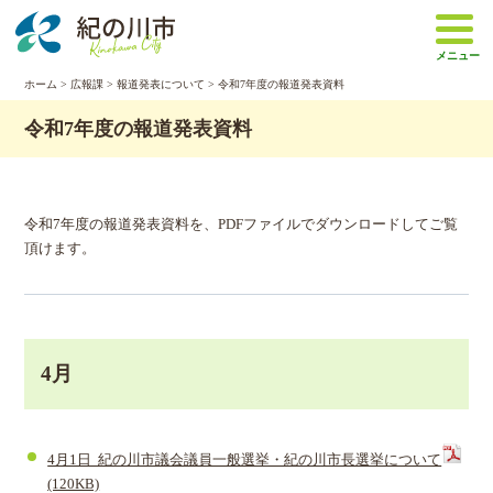
本
文
メニュー
へ
移
ホーム
>
広報課
>
報道発表について
> 令和7年度の報道発表資料
動
令和7年度の報道発表資料
令和7年度の報道発表資料を、PDFファイルでダウンロードしてご覧
頂けます。
4月
4月1日 紀の川市議会議員一般選挙・紀の川市長選挙について
(120KB)