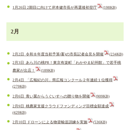
1月26日 2期目に向けて岸本健市長が再選後初登庁
(198KB)
2月
2月2日 令和８年度当初予算(案)の市長記者会見を開催
(234KB)
2月3日 あら川の桃PR！東京有楽町「わかやま紀州館」で若手桃
農家が出店！
(189KB)
2月4日 「広報紀の川」県広報コンクール２年連続１位獲得
(279KB)
2月6日 青い翼からうぐいすへの贈り物を開催
(909KB)
2月9日 桃農家支援クラウドファンディング目標金額達成
(429KB)
2月10日 ドローンによる物資輸送訓練を実施
(536KB)