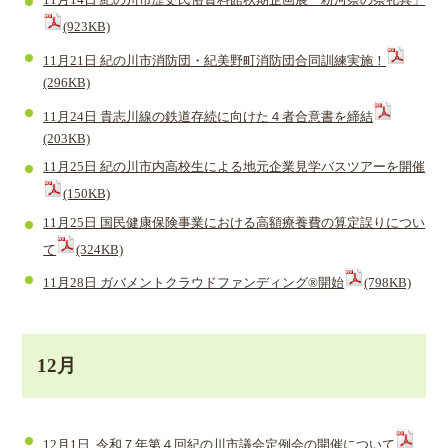
11月14日 紀の川市歴史民俗資料館秋期企画展「粉河祭の祭礼具」
(923KB)
11月21日 紀の川市消防団・紀美野町消防団合同訓練実施！
(296KB)
11月24日 貴志川線の鉄道存続に向けた４者合意書を締結
(203KB)
11月25日 紀の川市内高校生による地元企業見学バスツアーを開催
(150KB)
11月25日 国民健康保険事業における高額療養費の算定誤りについ
て
(324KB)
11月28日 ガバメントクラウドファンディング®開始
(798KB)
12月
12月1日 令和７年第４回紀の川市議会定例会の開催について