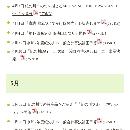
4月3日 紀の川市の旬を感じるMAGAZINE KINOKAWA STYLE
vol.3 を発刊
(970KB)
4月4日 「貴志川線70おでかけ回数券」を販売します
(680KB)
4月4日 「第17回 紀の川市桃山まつり」開催
(277KB)
4月25日 令和7年度紀の川市一般会計専決補正予算
(335KB)
4月30日「紀の川DAY」 in 大阪・関西万博5月17日（土）出展決
定！
(252KB)
5月
​5月15日 紀の川市の特産品をご紹介『『紀の川フルーツマルシ
ェ』を開催
(534KB)
5月16日 令和7年度紀の川市一般会計専決補正予算
(175KB)