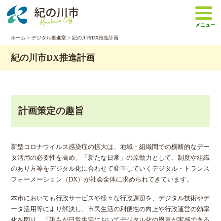
本
文
メニュー
へ
移
ホーム
>
デジタル推進室
> 紀の川市DX推進計画
動
紀の川市DX推進計画
計画策定の趣旨
新型コロナウイルス感染症の拡大は、地域・組織間での横断的なデー
タ活用の必要性を高め、「新たな日常」の原動力として、制度や組織
のあり方等をデジタル化に合わせて変革していくデジタル・トランス
フォーメーション（DX）が社会全体に求められてきています。
本市においても行政サービスや様々な行政課題を、デジタル技術やデ
ータ活用等により解決し、市民生活の利便性の向上や行政運営の効率
化を図り、「誰もが日常生活においてデジタル化の恩恵が実感できる