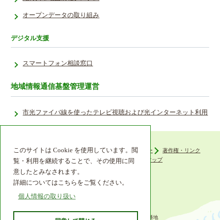
オープンデータの取り組み
デジタル支援
スマートフォン相談窓口
地域情報通信基盤管理運営
市光ファイバ線を使ったテレビ視聴および光インターネット利用
このサイトは Cookie を使用しています。閲
ウェブアクセシビリティ
プライバシーポリシー
著作権・リンク
組織機構
リンク集
サイトマップ
覧・利用を継続することで、その使用に同
意したとみなされます。
詳細についてはこちらをご覧ください。
個人情報の取り扱い
〒649-6492 和歌山県紀の川市西大井338番地