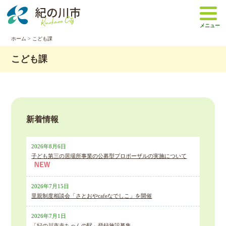
本
文
メニュー
へ
移
ホーム
>
こども課
動
こども課
新着情報
2026年8月6日
子ども第三の居場所事業の公募型プロポーザルの実施について
2026年7月15日
里親制度相談会「さとおやcafeなでしこ」を開催
2026年7月1日
「紀の川市赤ちゃんの駅」登録施設募集