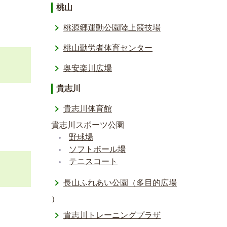
桃山
桃源郷運動公園陸上競技場
桃山勤労者体育センター
奥安楽川広場
貴志川
貴志川体育館
貴志川スポーツ公園
野球場
ソフトボール場
テニスコート
長山ふれあい公園（多目的広場
）
貴志川トレーニングプラザ