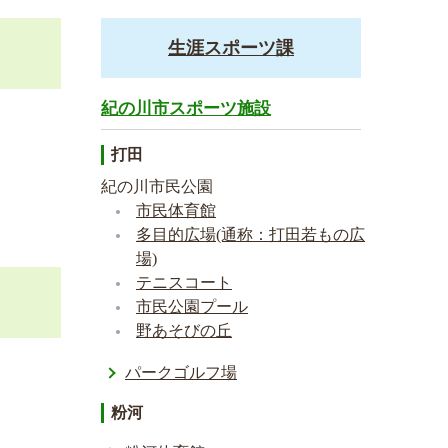
生涯スポーツ課
紀の川市スポーツ施設
打田
紀の川市民公園
市民体育館
多目的広場(通称：打田若もの広
場)
テニスコート
市民公園プール
野あそびの丘
パークゴルフ場
粉河