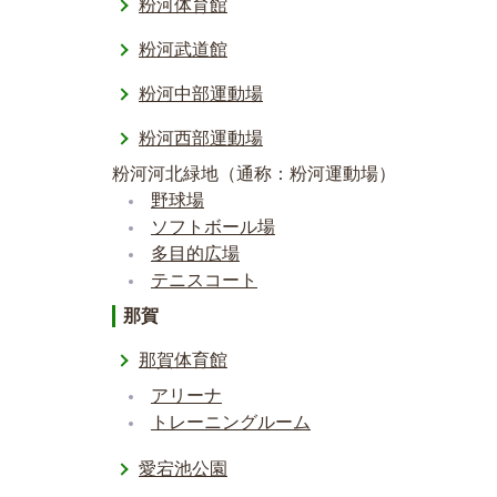
粉河体育館
粉河武道館
粉河中部運動場
粉河西部運動場
粉河河北緑地（通称：粉河運動場）
野球場
ソフトボール場
多目的広場
テニスコート
那賀
那賀体育館
アリーナ
トレーニングルーム
愛宕池公園