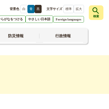
背景色
白
青
黒
文字サイズ
標準
拡大
検索
ひらがなをつける
やさしい日本語
Foreign languages
防災情報
行政情報