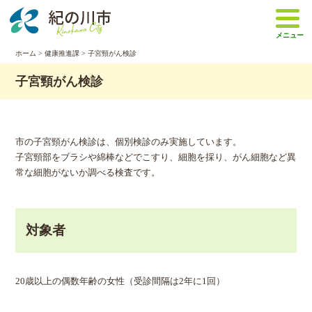
本
文
メニュー
へ
移
ホーム
>
健康推進課
> 子宮頸がん検診
動
子宮頸がん検診
市の子宮頸がん検診は、個別検診のみ実施しています。
子宮頸部をブラシや綿棒などでこすり、細胞を採り、がん細胞など異
常な細胞がないか調べる検査です。
対象者
20歳以上の偶数年齢の女性（受診間隔は2年に1回）