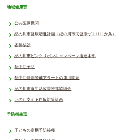
地域健康班
公共医療機関
紀の川市健康増進計画（紀の川市民健康づくり11か条）
各種検診
紀の川市ピンクリボンキャンペーン推進本部
熱中症予防
熱中症特別­警戒アラー­トの運用開­始­
紀の川市食生活改善推進協議会
いのち支える自殺対策計画
予防衛生班
子どもの定期予防接種