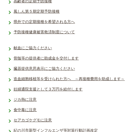
高齢者の定期予防接種
風しん第５期定期予防接種
県外での定期接種を希望される方へ
予防接種健­康被害救済­制度につい­て
献血にご協力ください
骨髄等の提供者に助成金を交付します
臓器提供意思表示にご協力ください
造血細胞移植等を受けられた方へ ～再接種費用を助成します～
妊婦通院支援として３万円を給付します
ジカ熱に注意
食中毒に注意
セアカゴケグモに注意
紀の川市新型インフルエンザ等対策行動計画改定