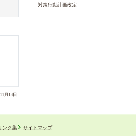
対策行動計画改定
11
月
13
日
リンク集
サイトマップ