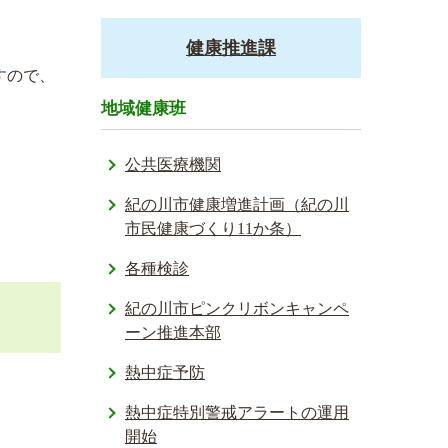
健康推進課
すので、
地域健康班
公共医療機関
紀の川市健康増進計画（紀の川
市民健康づくり11か条）
各種検診
紀の川市ピンクリボンキャンペ
ーン推進本部
熱中症予防
熱中症特別­警戒アラー­トの運用
開­始­