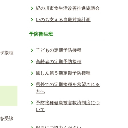
紀の川市食生活改善推進協議会
いのち支える自殺対策計画
予防衛生班
子どもの定期予防接種
ザ接種
高齢者の定期予防接種
風しん第５期定期予防接種
県外での定期接種を希望される
方へ
予防接種健­康被害救済­制度につ
い­て
を受診
献血にご協力ください