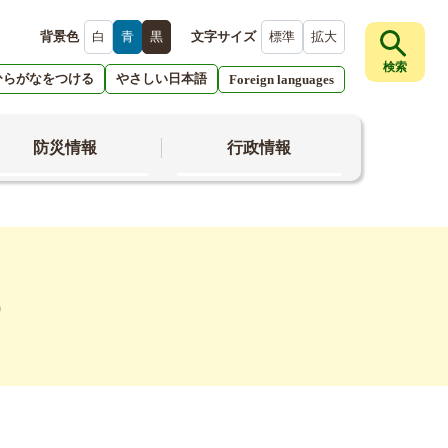
背景色
白
青
黒
文字サイズ
標準
拡大
検索
ひらがなをつける
やさしい日本語
Foreign languages
防災情報
行政情報
う