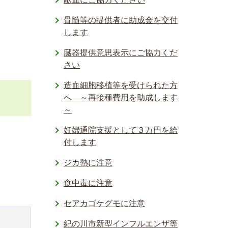
骨髄等の提供者に助成金を交付
します
臓器提供意思表示にご協力くだ
さい
造血細胞移植等を受けられた方
へ ～再接種費用を助成します
～
妊婦通院支援として３万円を給
付します
ジカ熱に注意
食中毒に注意
セアカゴケグモに注意
紀の川市新型インフルエンザ等