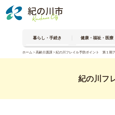
本
文
へ
移
動
暮らし・手続き
健康・福祉・医療
ホーム
>
高齢介護課
> 紀の川フレイル予防ポイント 第１期ア
紀の川フ