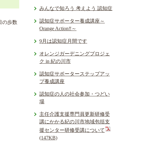
みんなで知ろう 考えよう 認知症
認知症サポーター養成講座～
日の歩数
Orange Action‼～
9月は認知症月間です
オレンジガーデニングプロジェ
ク in 紀の川市
認知症サポーターステップアッ
プ養成講座
認知症の人の社会参加・つどい
場
主任介護支援専門員更新研修受
講にかかる紀の川市地域包括支
援センター研修受講について
(147KB)