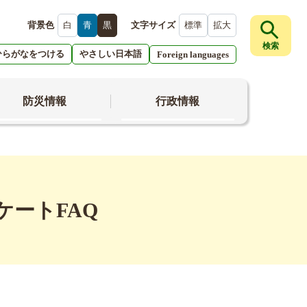
背景色
白
青
黒
文字サイズ
標準
拡大
検索
ひらがなをつける
やさしい日本語
Foreign languages
防災情報
行政情報
ートFAQ