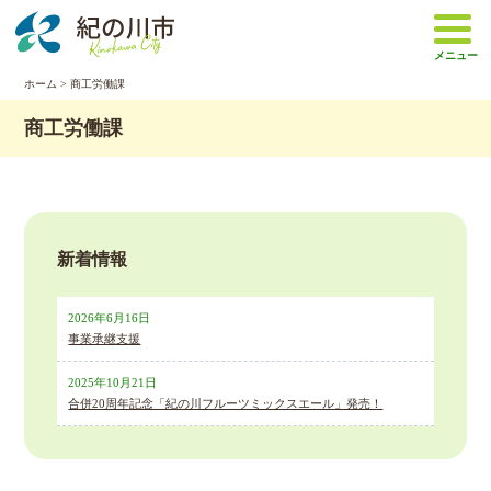
本
文
メニュー
へ
移
ホーム
>
商工労働課
動
商工労働課
新着情報
2026年6月16日
事業承継支援
2025年10月21日
合併20周年記念「紀の川フルーツミックスエール」発売！