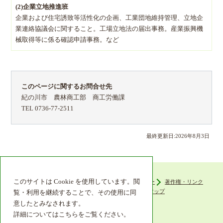
(2)企業立地推進班
企業および住宅誘致等活性化の企画、工業団地維持管理、立地企
業連絡協議会に関すること。工場立地法の届出事務。産業振興機
械取得等に係る確認申請事務。など
このページに関するお問合せ先
紀の川市 農林商工部 商工労働課
TEL 0736-77-2511
最終更新日:
2026
年
8
月
3
日
このサイトは Cookie を使用しています。閲
ウェブアクセシビリティ
プライバシーポリシー
著作権・リンク
組織機構
リンク集
サイトマップ
覧・利用を継続することで、その使用に同
意したとみなされます。
詳細についてはこちらをご覧ください。