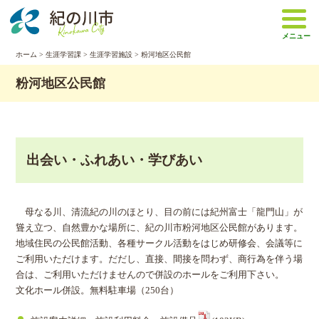
本
文
メニュー
へ
移
ホーム
>
生涯学習課
>
生涯学習施設
> 粉河地区公民館
動
粉河地区公民館
出会い・ふれあい・学びあい
母なる川、清流紀の川のほとり、目の前には紀州富士「龍門山」が
聳え立つ、自然豊かな場所に、紀の川市粉河地区公民館があります。
地域住民の公民館活動、各種サークル活動をはじめ研修会、会議等に
ご利用いただけます。だだし、直接、間接を問わず、商行為を伴う場
合は、ご利用いただけませんので併設のホールをご利用下さい。
文化ホール併設。無料駐車場（250台）