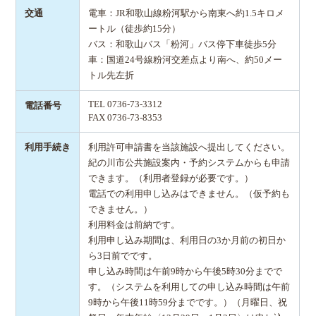
交通
電車：JR和歌山線粉河駅から南東へ約1.5キロメ
ートル（徒歩約15分）
バス：和歌山バス「粉河」バス停下車徒歩5分
車：国道24号線粉河交差点より南へ、約50メー
トル先左折
TEL 0736-73-3312
電話番号
FAX 0736-73-8353
利用手続き
利用許可申請書を当該施設へ提出してください。
紀の川市公共施設案内・予約システムからも申請
できます。（利用者登録が必要です。）
電話での利用申し込みはできません。（仮予約も
できません。）
利用料金は前納です。
利用申し込み期間は、利用日の3か月前の初日か
ら3日前でです。
申し込み時間は午前9時から午後5時30分までで
す。（システムを利用しての申し込み時間は午前
9時から午後11時59分までです。）（月曜日、祝