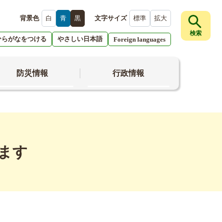
背景色
白
青
黒
文字サイズ
標準
拡大
検索
ひらがなをつける
やさしい日本語
Foreign languages
防災情報
行政情報
ます