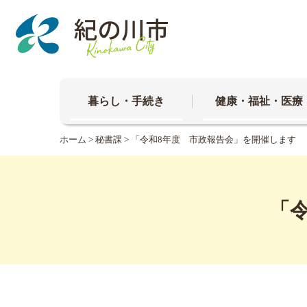
本
文
へ
移
動
暮らし・手続き
健康・福祉・医療
ホーム
>
秘書課
> 「令和8年度 市政報告会」を開催します
「