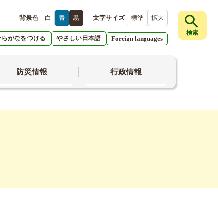
背景色
白
青
黒
文字サイズ
標準
拡大
検索
ひらがなをつける
やさしい日本語
Foreign languages
防災情報
行政情報