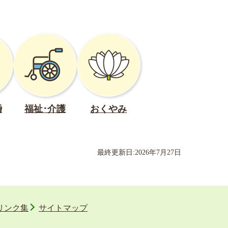
婚
福祉･介護
おくやみ
最終更新日:
2026
年
7
月
27
日
リンク集
サイトマップ