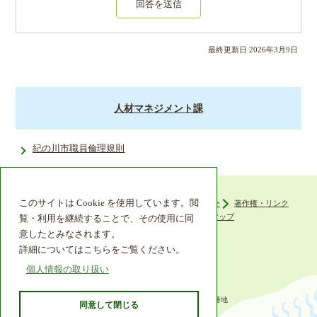
回答を送信
最終更新日:
2026
年
3
月
9
日
人材マネジメント課
紀の川市職員倫理規則
このサイトは Cookie を使用しています。閲
ウェブアクセシビリティ
プライバシーポリシー
著作権・リンク
組織機構
リンク集
サイトマップ
覧・利用を継続することで、その使用に同
意したとみなされます。
詳細についてはこちらをご覧ください。
個人情報の取り扱い
〒649-6492 和歌山県紀の川市西大井338番地
同意して閉じる
TEL 0736-77-2511