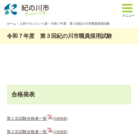
本
文
メニュー
へ
移
ホーム
>
人材マネジメント課
> 令和７年度 第３回紀の川市職員採用試験
動
令和７年度 第３回紀の川市職員採用試験
合格発表
第１次試験合格者一覧
(189KB)
第２次試験合格者一覧
(190KB)