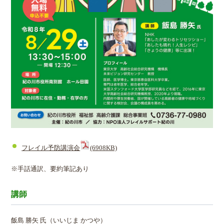
フレイル予防講演会
(6908KB)
※手話通訳、要約筆記あり
講師
飯島 勝矢 氏（いいじま かつや）