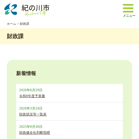
本
文
メニュー
へ
移
ホーム
>
財政課
動
財政課
新着情報
2026年6月29日
令和8年度予算書
2026年3月24日
財政状況等一覧表
2025年9月30日
財政健全化判断指標