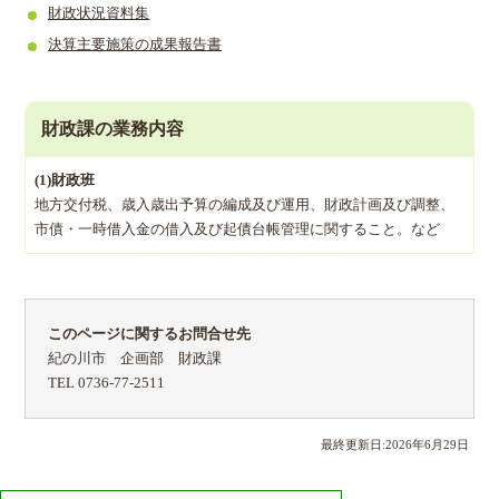
財政状況資料集
決算主要施策の成果報告書
財政課の業務内容
(1)財政班
地方交付税、歳入歳出予算の編成及び運用、財政計画及び調整、
市債・一時借入金の借入及び起債台帳管理に関すること。など
このページに関するお問合せ先
紀の川市 企画部 財政課
TEL 0736-77-2511
最終更新日:
2026
年
6
月
29
日