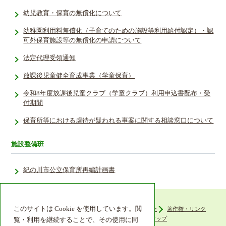
幼児教育・保育の無償化について
幼稚園利用料無償化（子育てのための施設等利用給付認定）・認
可外保育施設等の無償化の申請について
法定代理受領通知
放課後児童健全育成事業（学童保育）
令和8年度放課後児童クラブ（学童クラブ）利用申込書配布・受
付期間
保育所等における虐待が疑われる事案に関する相談窓口について
施設整備班
紀の川市公立保育所再編計画書
このサイトは Cookie を使用しています。閲
ウェブアクセシビリティ
プライバシーポリシー
著作権・リンク
組織機構
リンク集
サイトマップ
覧・利用を継続することで、その使用に同