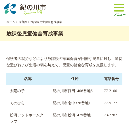
本
文
メニュー
へ
移
ホーム
>
保育課
> 放課後児童健全育成事業
動
放課後児童健全育成事業
保護者の就労などにより放課後の家庭保育が困難な児童に対し、適切
な遊びおよび生活の場を与えて、児童の健全な育成を支援します。
名称
住所
電話番号
太陽の子
紀の川市打田1406番地5
77-2100
てのひら
紀の川市南中326番地1
77-5177
粉河アットホームク
紀の川市粉河1479番地
73-2282
ラブ