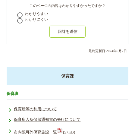
このページの内容はわかりやすかったですか？
わかりやすい
わかりにくい
回答を送信
最終更新日:
2024
年
9
月
2
日
保育課
保育班
保育所等の利用について
保育所入所保留通知書の発行について
市内認可外保育施設一覧
(57KB)