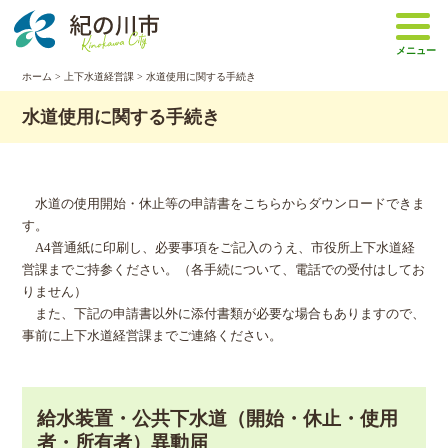
本
文
メニュー
へ
移
ホーム
>
上下水道経営課
> 水道使用に関する手続き
動
水道使用に関する手続き
水道の使用開始・休止等の申請書をこちらからダウンロードできま
す。
A4普通紙に印刷し、必要事項をご記入のうえ、市役所上下水道経
営課までご持参ください。（各手続について、電話での受付はしてお
りません）
また、下記の申請書以外に添付書類が必要な場合もありますので、
事前に上下水道経営課までご連絡ください。
給水装置・公共下水道（開始・休止・使用
者・所有者）異動届