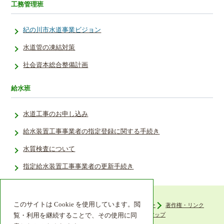
工務管理班
紀の川市水道事業ビジョン
水道管の凍結対策
社会資本総合整備計画
給水班
水道工事のお申し込み
給水装置工事事業者の指定登録に関する手続き
水質検査について
指定給水装置工事事業者の更新手続き
このサイトは Cookie を使用しています。閲
ウェブアクセシビリティ
プライバシーポリシー
著作権・リンク
組織機構
リンク集
サイトマップ
覧・利用を継続することで、その使用に同