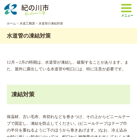
本
文
メニュー
へ
移
ホーム
>
水道工務課
> 水道管の凍結対策
動
水道管の凍結対策
12月～2月の時期は、水道管が凍結し、破裂することがあります。ま
た、屋外に露出している水道管や蛇口には、特に注意が必要です。
凍結対策
保温材、古い毛布、布切れなどを巻きつけ、その上からビニールテー
プで固定し、凍結を防止してください。(ビニールテープはテープ巾
の半分を重ねるように下のほうから巻きあげます。)なお、冷え込み