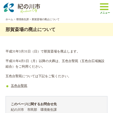
本
文
メニュー
へ
移
ホーム
>
環境衛生課
> 那賀斎場の廃止について
動
那賀斎場の廃止について
平成31年3月31日（日）で那賀斎場を廃止します。
平成31年4月1日（月）以降の火葬は、五色台聖苑（五色台広域施設
組合）をご利用ください。
五色台聖苑については下記をご覧ください。
五色台聖苑
このページに関するお問合せ先
紀の川市 市民部 環境衛生課