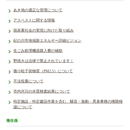
あき地の適正な管理について
アスベストに関する情報
脱炭素社会の実現に向けた取り組み
紀の川市地域新エネルギー詳細ビジョン
生ごみ処理機器購入費の補助
野焼きは法律で禁止されています！
微小粒子状物質（PM2.5）について
不法投棄について
市内河川の水質検査結果について
特定施設・特定建設作業を含む、騒音・振動・悪臭事務の権限移
譲について
衛生係