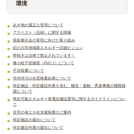
環境
あき地の適正な管理について
アスベスト（石綿）に関する情報
脱炭素社会の実現に向けた取り組み
紀の川市地域新エネルギー詳細ビジョン
野焼きは法律で禁止されています！
微小粒子状物質（PM2.5）について
不法投棄について
市内河川の水質検査結果について
特定施設・特定建設作業を含む、騒音・振動・悪臭事務の権限移
譲について
再生可能エネルギー発電設備設置等に関するガイドラインについ
て
住宅の省エネ化支援制度のご案内
特定施設の届出について
特定建設作業の届出について