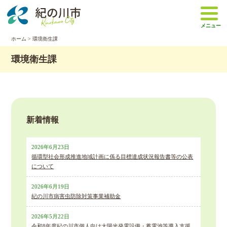
本
文
メニュー
へ
移
ホーム
>
環境衛生課
動
環境衛生課
新着情報
2026年6月23日
循環型社会形成推進地域計画に係る目標達成状況報告書等の公表
について
2026年6月19日
紀の川市病害虫防除対策事業補助金
2026年5月22日
令和8年度紀の川市個人向け太陽光発電設備・蓄電池等導入支援