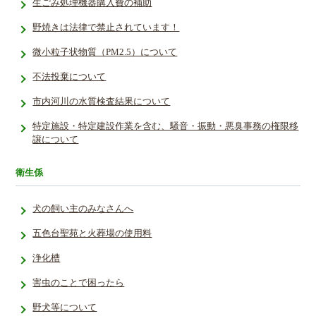
生ごみ処理機器購入費の補助
野焼きは法律で禁止されています！
微小粒子状物質（PM2.5）について
不法投棄について
市内河川の水質検査結果について
特定施設・特定建設作業を含む、騒音・振動・悪臭事務の権限移
譲について
衛生係
犬の飼い主のみなさんへ
五色台聖苑と火葬場の使用料
浄化槽
害虫のことで困ったら
野犬等について