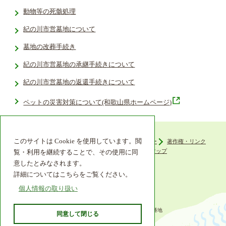
動物等の死骸処理
紀の川市営墓地について
墓地の改葬手続き
紀の川市営墓地の承継手続きについて
紀の川市営墓地の返還手続きについて
ペットの災害対策について(和歌山県ホームページ)
このサイトは Cookie を使用しています。閲
ウェブアクセシビリティ
プライバシーポリシー
著作権・リンク
組織機構
リンク集
サイトマップ
覧・利用を継続することで、その使用に同
意したとみなされます。
詳細についてはこちらをご覧ください。
個人情報の取り扱い
〒649-6492 和歌山県紀の川市西大井338番地
同意して閉じる
TEL 0736-77-2511