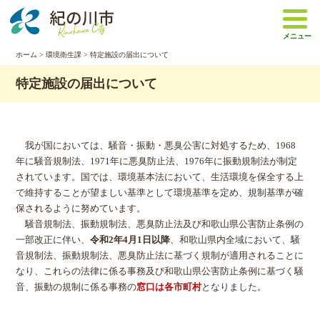
本
文
メニュー
へ
移
ホーム
>
環境衛生課
> 特定施設の届出について
動
特定施設の届出について
我が国においては、騒音・振動・悪臭公害に対処するため、1968
年に騒音規制法、1971年に悪臭防止法、1976年に振動規制法が制定
されています。国では、環境基本法において、生活環境を保全する上
で維持することが望ましい基準として環境基準を定め、規制基準が確
保されるように努めています。
騒音規制法、振動規制法、悪臭防止法及び和歌山県公害防止条例の
一部改正に伴い、
令和2年4月1日以降
、和歌山県内全域において、騒
音規制法、振動規制法、悪臭防止法に基づく規制が適用されることに
なり、これらの法律に係る事務及び和歌山県公害防止条例に基づく騒
音、振動の規制に係る事務の
窓口は各市町村
となりました。