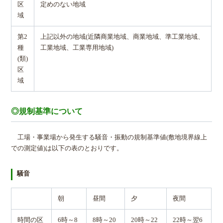
区
定めのない地域
域
第2
上記以外の地域(近隣商業地域、商業地域、準工業地域、
種
工業地域、工業専用地域)
(類)
区
域
◎規制基準について
工場・事業場から発生する騒音・振動の規制基準値(敷地境界線上
での測定値)は以下の表のとおりです。
騒音
朝
昼間
夕
夜間
時間の区
6時～8
8時～20
20時～22
22時～翌6