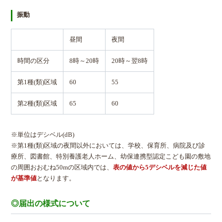
振動
昼間
夜間
時間の区分
8時～20時
20時～翌8時
第1種(類)区域
60
55
第2種(類)区域
65
60
※単位はデシベル(dB)
※第1種(類)区域の夜間以外においては、学校、保育所、病院及び診
療所、図書館、特別養護老人ホーム、幼保連携型認定こども園の敷地
の周囲おおむね50mの区域内では、
表の値から5デシベルを減じた値
が基準値
となります。
◎届出の様式について