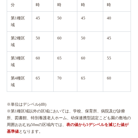
分
時
時
時
時
第1種区
45
50
45
40
域
第2種区
50
60
50
45
域
第3種区
60
65
60
55
域
第4種区
65
70
65
60
域
※単位はデシベル(dB)
※第1種区域以外の区域においては、学校、保育所、病院及び診療
所、図書館、特別養護老人ホーム、幼保連携型認定こども園の敷地の
周囲おおむね50mの区域内では、
表の値から5デシベルを減じた値が
基準値
となります。