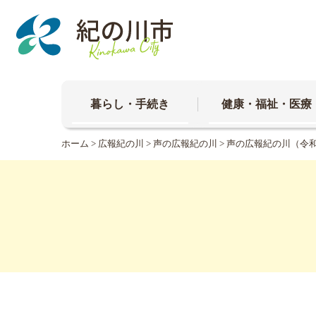
本
文
へ
移
動
暮らし・手続き
健康・福祉・医療
ホーム
>
広報紀の川
>
声の広報紀の川
> 声の広報紀の川（令