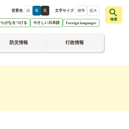
背景色
白
青
黒
文字サイズ
標準
拡大
検索
ひらがなをつける
やさしい日本語
Foreign languages
防災情報
行政情報