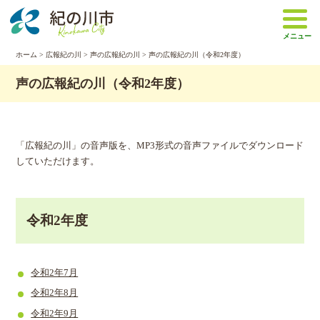
本
文
メニュー
へ
移
ホーム
>
広報紀の川
>
声の広報紀の川
> 声の広報紀の川（令和2年度）
動
声の広報紀の川（令和2年度）
「広報紀の川」の音声版を、MP3形式の音声ファイルでダウンロード
していただけます。
令和2年度
令和2年7月
令和2年8月
令和2年9月