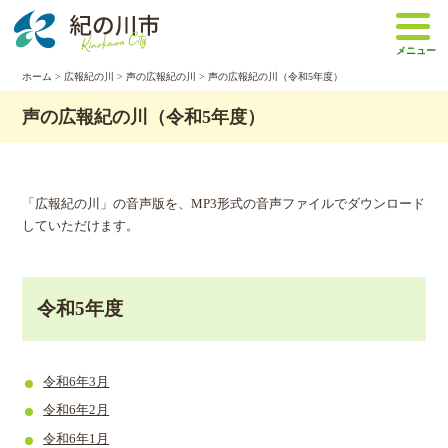
本
文
メニュー
へ
移
ホーム
>
広報紀の川
>
声の広報紀の川
> 声の広報紀の川（令和5年度）
動
声の広報紀の川（令和5年度）
「広報紀の川」の音声版を、MP3形式の音声ファイルでダウンロード
していただけます。
令和5年度
令和6年3月
令和6年2月
令和6年1月