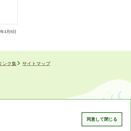
年
4
月
8
日
リンク集
サイトマップ
同意して閉じる