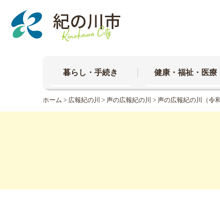
本
文
へ
移
動
暮らし・手続き
健康・福祉・医療
ホーム
>
広報紀の川
>
声の広報紀の川
> 声の広報紀の川（令