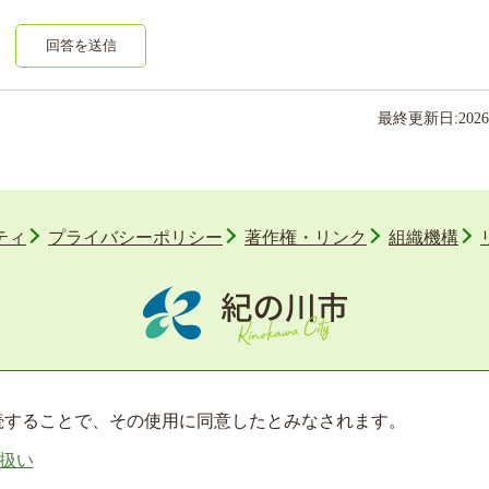
回答を送信
最終更新日:
2026
ティ
プライバシーポリシー
著作権・リンク
組織機構
〒649-6492 和歌山県紀の川市西大井338番地
TEL 0736-77-2511
を継続することで、その使用に同意したとみなされます。
扱い