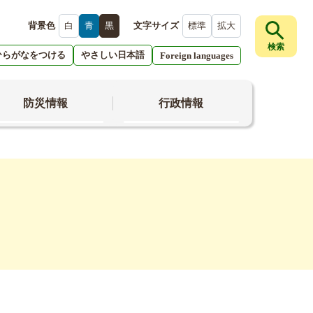
背景色
白
青
黒
文字サイズ
標準
拡大
検索
ひらがなをつける
やさしい日本語
Foreign languages
防災情報
行政情報