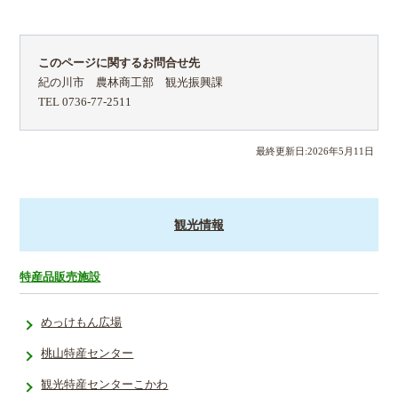
このページに関するお問合せ先
紀の川市 農林商工部 観光振興課
TEL 0736-77-2511
最終更新日:
2026
年
5
月
11
日
観光情報
特産品販売施設
めっけもん広場
桃山特産センター
観光特産センターこかわ