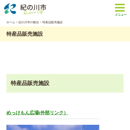
本
文
メニュー
へ
移
ホーム
>
紀の川市の観光
>
特産品販売施設
動
特産品販売施設
特産品販売施設
めっけもん広場(外部リンク）