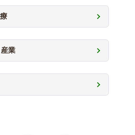
療
・産業