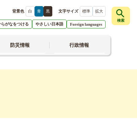
背景色
白
青
黒
文字サイズ
標準
拡大
検索
ひらがなをつける
やさしい日本語
Foreign languages
防災情報
行政情報