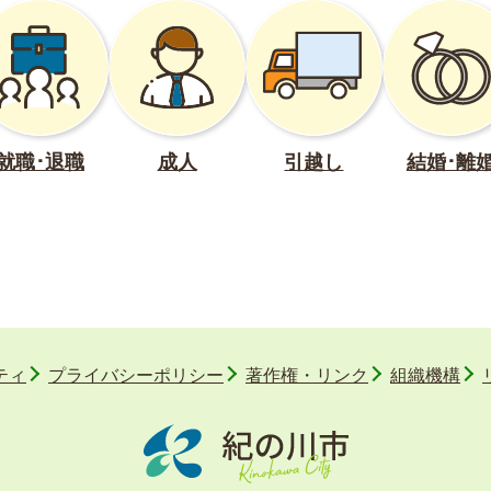
就職･退職
成人
引越し
結婚･離
ティ
プライバシーポリシー
著作権・リンク
組織機構