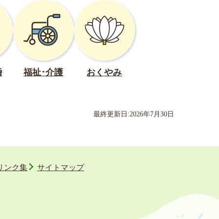
婚
福祉･介護
おくやみ
最終更新日:
2026
年
7
月
30
日
リンク集
サイトマップ