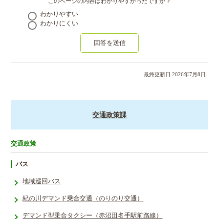
このページの内容はわかりやすかったですか？
わかりやすい
わかりにくい
回答を送信
最終更新日:
2026
年
7
月
8
日
交通政策課
交通政策
バス
地域巡回バス
紀の川デマンド乗合交通（のりのり交通）
デマンド型乗合タクシー（赤沼田名手駅前路線）