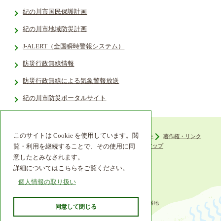
紀の川市国民保護計画
紀の川市地域防災計画
J-ALERT（全国瞬時警報システム）
防災行政無線情報
防災行政無線による気象警報放送
紀の川市防災ポータルサイト
このサイトは Cookie を使用しています。閲
ウェブアクセシビリティ
プライバシーポリシー
著作権・リンク
組織機構
リンク集
サイトマップ
覧・利用を継続することで、その使用に同
意したとみなされます。
詳細についてはこちらをご覧ください。
個人情報の取り扱い
〒649-6492 和歌山県紀の川市西大井338番地
同意して閉じる
TEL 0736-77-2511