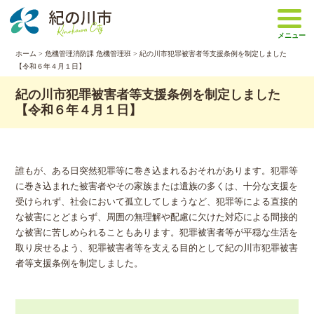
本
文
メニュー
へ
移
ホーム
>
危機管理消防課 危機管理班
> 紀の川市犯罪被害者等支援条例を制定しました
【令和６年４月１日】
動
紀の川市犯罪被害者等支援条例を制定しました
【令和６年４月１日】
誰もが、ある日突然犯罪等に巻き込まれるおそれがあります。犯罪等
に巻き込まれた被害者やその家族または遺族の多くは、十分な支援を
受けられず、社会において孤立してしまうなど、犯罪等による直接的
な被害にとどまらず、周囲の無理解や配慮に欠けた対応による間接的
な被害に苦しめられることもあります。犯罪被害者等が平穏な生活を
取り戻せるよう、犯罪被害者等を支える目的として紀の川市犯罪被害
者等支援条例を制定しました。