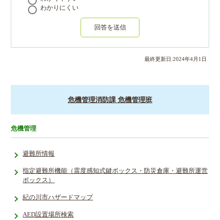
わかりにくい
回答を送信
最終更新日:
2024
年
4
月
1
日
危機管理消防課 危機管理班
危機管理
避難所情報
指定避難所­機能（震度­感知式鍵ボ­ックス・防­災倉庫・避­難所運営
ボ­ックス）
紀の川市ハザードマップ
AED設置場所検索