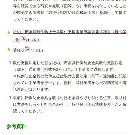
等を確認できる写真や見取り図等、ウ）市税を納付していること
が確認できる書類（納税証明書や非課税証明書）を添付して提出
してください。
紀の川市家具転倒防止金具取付支援事業申請書兼承諾書（様式第
1号)
(107KB)
委任状
(71KB)
取付支援決定した旨を紀の川市家具転倒防止金具取付支援決定
（却下）通知書（様式第2号）により申請者に通知します。
※転倒防止金具の取付支援は取付支援決定（却下）通知書に記載
されている業者が行います。後日、取付業者から日程調整等の電
話連絡がはいります。
事前に転倒防止金具を取り付ける家具や取り付ける位置、取り付
け方法をしっかり打ち合わせし、取り付け後も状態をきちんと確
認してください。
参考資料