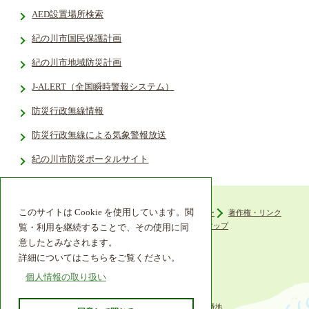
AED設置場所検索
紀の川市国民保護計画
紀の川市地域防災計画
J-ALERT（全国瞬時警報システム）
防災行政無線情報
防災行政無線による気象警報放送
紀の川市防災ポータルサイト
このサイトは Cookie を使用しています。閲
ウェブアクセシビリティ
プライバシーポリシー
著作権・リンク
組織機構
リンク集
サイトマップ
覧・利用を継続することで、その使用に同
意したとみなされます。
詳細についてはこちらをご覧ください。
個人情報の取り扱い
〒649-6492 和歌山県紀の川市西大井338番地