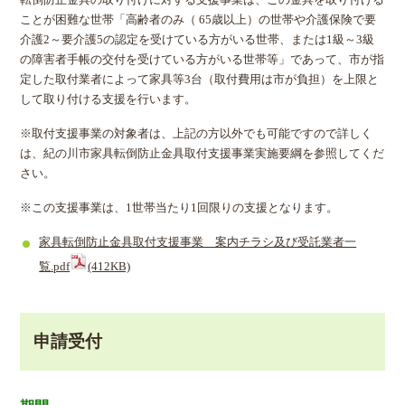
転倒防止金具の取り付けに対する支援事業は、この金具を取り付ける
ことが困難な世帯「高齢者のみ（ 65歳以上）の世帯や介護保険で要
介護2～要介護5の認定を受けている方がいる世帯、または1級～3級
の障害者手帳の交付を受けている方がいる世帯等」であって、市が指
定した取付業者によって家具等3台（取付費用は市が負担）を上限と
して取り付ける支援を行います。
※取付支援事業の対象者は、上記の方以外でも可能ですので詳しく
は、紀の川市家具転倒防止金具取付支援事業実施要綱を参照してくだ
さい。
※この支援事業は、1世帯当たり1回限りの支援となります。
家具転倒防止金具取付支援事業 案内チラシ及び受託業者一
覧.pdf
(412KB)
申請受付