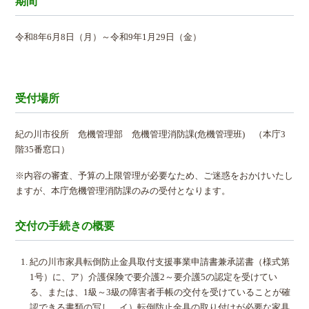
期間
令和8年6月8日（月）～令和9年1月29日（金）
受付場所
紀の川市役所 危機管理部 危機管理消防課(危機管理班) （本庁3
階35番窓口）
※内容の審査、予算の上限管理が必要なため、ご迷惑をおかけいたし
ますが、本庁危機管理消防課のみの受付となります。
交付の手続きの概要
紀の川市家具転倒防止金具取付支援事業申請書兼承諾書（様式第
1号）に、ア）介護保険で要介護2～要介護5の認定を受けてい
る、または、1級～3級の障害者手帳の交付を受けていることが確
認できる書類の写し、イ）転倒防止金具の取り付けが必要な家具