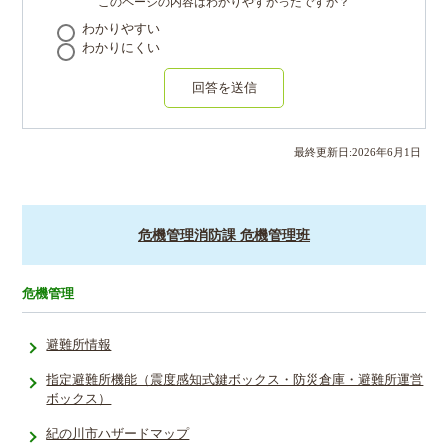
このページの内容はわかりやすかったですか？
わかりやすい
わかりにくい
回答を送信
最終更新日:
2026
年
6
月
1
日
危機管理消防課 危機管理班
危機管理
避難所情報
指定避難所­機能（震度­感知式鍵ボ­ックス・防­災倉庫・避­難所運営
ボ­ックス）
紀の川市ハザードマップ