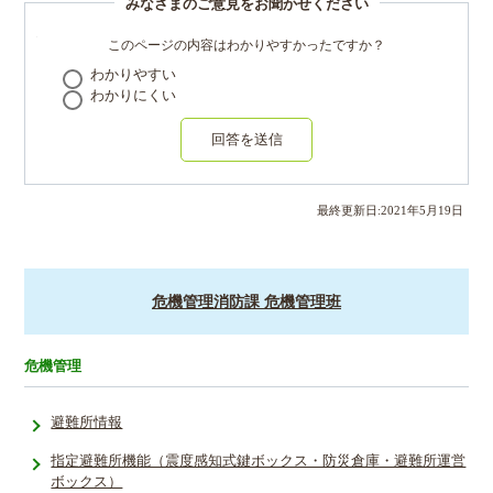
みなさまのご意見をお聞かせください
このページの内容はわかりやすかったですか？
わかりやすい
わかりにくい
回答を送信
最終更新日:
2021
年
5
月
19
日
危機管理消防課 危機管理班
危機管理
避難所情報
指定避難所­機能（震度­感知式鍵ボ­ックス・防­災倉庫・避­難所運営
ボ­ックス）