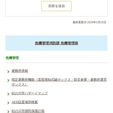
回答を送信
最終更新日:
2026
年
5
月
25
日
危機管理消防課 危機管理班
危機管理
避難所情報
指定避難所­機能（震度­感知式鍵ボ­ックス・防­災倉庫・避­難所運営
ボ­ックス）
紀の川市ハザードマップ
AED設置場所検索
紀の川市国民保護計画