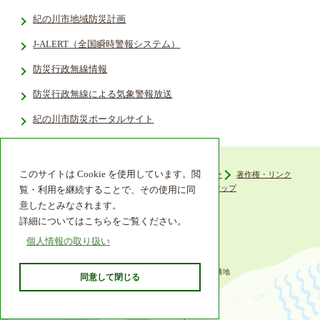
紀の川市地域防災計画
J-ALERT（全国瞬時警報システム）
防災行政無線情報
防災行政無線による気象警報放送
紀の川市防災ポータルサイト
このサイトは Cookie を使用しています。閲
ウェブアクセシビリティ
プライバシーポリシー
著作権・リンク
組織機構
リンク集
サイトマップ
覧・利用を継続することで、その使用に同
意したとみなされます。
詳細についてはこちらをご覧ください。
個人情報の取り扱い
〒649-6492 和歌山県紀の川市西大井338番地
同意して閉じる
TEL 0736-77-2511
© 2013 Kinokawa City.