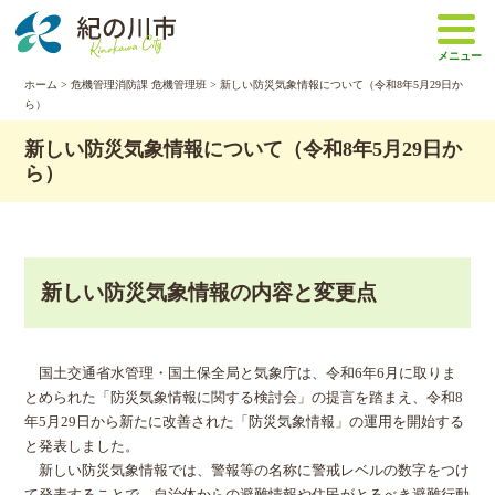
本
文
メニュー
へ
移
ホーム
>
危機管理消防課 危機管理班
> 新しい防災気象情報について（令和8年5月29日か
ら）
動
新しい防災気象情報について（令和8年5月29日か
ら）
新しい防災気象情報の内容と変更点
国土交通省水管理・国土保全局と気象庁は、令和6年6月に取りま
とめられた「防災気象情報に関する検討会」の提言を踏まえ、令和8
年5月29日から新たに改善された「防災気象情報」の運用を開始する
と発表しました。
新しい防災気象情報では、警報等の名称に警戒レベルの数字をつけ