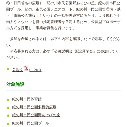
称：打田若もの広場）、紀の川市民公園野あそびの丘、紀の川市民公
園プール、紀の川市民公園テニスコート、紀の川市民公園管理棟（以
下「市民公園施設」という）の一括管理運営にあたり、より優れた企
画力やノウハウを持つ指定管理者を選定するため、公募型プロポーザ
ル方式を採用し、事業者募集を行います。
参加を希望される方は、以下の内容を確認した上で応募してくださ
い。
※応募される方は、必ず「公募説明会･施設見学会」に参加してく
ださい。
公告文
(112KB)
対象施設
紀の川市民体育館
紀の川市民公園多目的広場
紀の川市民公園野あそびの丘
紀の川市民公園プール