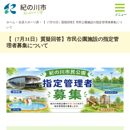
本
文
メニュー
へ
移
ホーム
>
生涯スポーツ課
> 【（7月31日）質疑回答】市民公園施設の指定管理者募集につ
いて
動
【（7月31日）質疑回答】市民公園施設の指定管
理者募集について