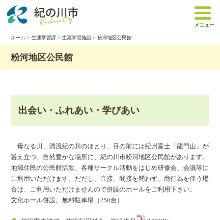
本
文
メニュー
へ
移
ホーム
>
生涯学習課
>
生涯学習施設
> 粉河地区公民館
動
粉河地区公民館
出会い・ふれあい・学びあい
母なる川、清流紀の川のほとり、目の前には紀州富士「龍門山」が
聳え立つ、自然豊かな場所に、紀の川市粉河地区公民館があります。
地域住民の公民館活動、各種サークル活動をはじめ研修会、会議等に
ご利用いただけます。だだし、直接、間接を問わず、商行為を伴う場
合は、ご利用いただけませんので併設のホールをご利用下さい。
文化ホール併設。無料駐車場（250台）