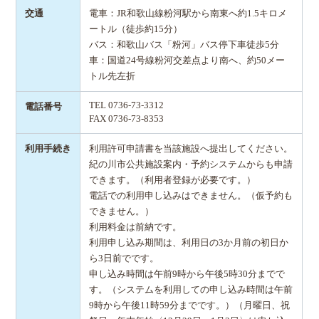
交通
電車：JR和歌山線粉河駅から南東へ約1.5キロメ
ートル（徒歩約15分）
バス：和歌山バス「粉河」バス停下車徒歩5分
車：国道24号線粉河交差点より南へ、約50メー
トル先左折
TEL 0736-73-3312
電話番号
FAX 0736-73-8353
利用手続き
利用許可申請書を当該施設へ提出してください。
紀の川市公共施設案内・予約システムからも申請
できます。（利用者登録が必要です。）
電話での利用申し込みはできません。（仮予約も
できません。）
利用料金は前納です。
利用申し込み期間は、利用日の3か月前の初日か
ら3日前でです。
申し込み時間は午前9時から午後5時30分までで
す。（システムを利用しての申し込み時間は午前
9時から午後11時59分までです。）（月曜日、祝