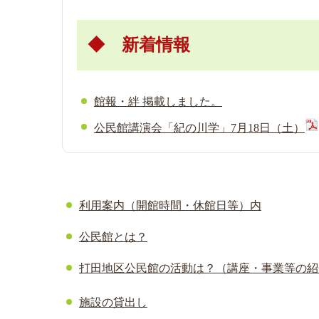
◆ 新着情報
館報・絆 掲載しました。
公民館講演会「紀の川学」7月18日（土）
利用案内（開館時間・休館日等）内
公民館とは？
打田地区公民館の活動は？（講座・事業等の紹
施設の貸出し