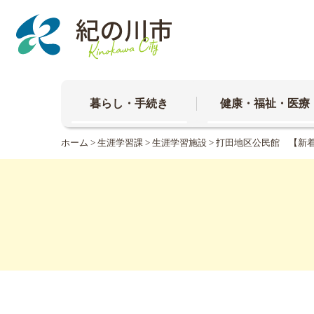
本
文
へ
移
動
暮らし・手続き
健康・福祉・医療
ホーム
>
生涯学習課
>
生涯学習施設
> 打田地区公民館 【新