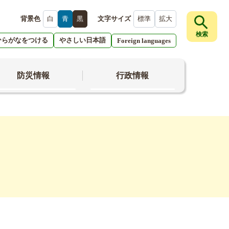
背景色
白
青
黒
文字サイズ
標準
拡大
検索
ひらがなをつける
やさしい日本語
Foreign languages
防災情報
行政情報