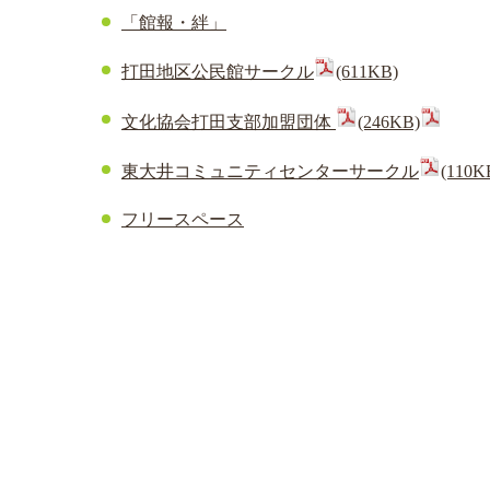
「館報・絆」
打田地区公民館サークル
(611KB)
文化協会打田支部加盟団体
(246KB)
東大井コミュニティセンターサークル
(110K
フリースペース